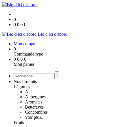
0
0
0.0
€
Bio d'Ici d'abord
Mon compte
0
Commande type
0
0.0
€
Mon panier
Nos Produits
Légumes
Ail
Aubergines
Aromates
Betteraves
Concombres
Voir plus...
Fruits