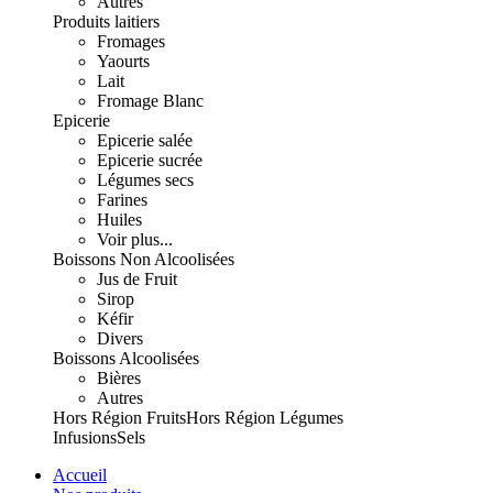
Autres
Produits laitiers
Fromages
Yaourts
Lait
Fromage Blanc
Epicerie
Epicerie salée
Epicerie sucrée
Légumes secs
Farines
Huiles
Voir plus...
Boissons Non Alcoolisées
Jus de Fruit
Sirop
Kéfir
Divers
Boissons Alcoolisées
Bières
Autres
Hors Région Fruits
Hors Région Légumes
Infusions
Sels
Accueil