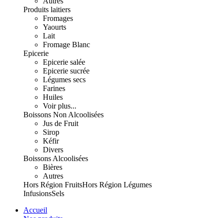
Autres
Produits laitiers
Fromages
Yaourts
Lait
Fromage Blanc
Epicerie
Epicerie salée
Epicerie sucrée
Légumes secs
Farines
Huiles
Voir plus...
Boissons Non Alcoolisées
Jus de Fruit
Sirop
Kéfir
Divers
Boissons Alcoolisées
Bières
Autres
Hors Région Fruits
Hors Région Légumes
Infusions
Sels
Accueil