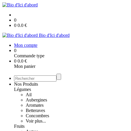
0
0
0.0
€
Bio d'Ici d'abord
Mon compte
0
Commande type
0
0.0
€
Mon panier
Nos Produits
Légumes
Ail
Aubergines
Aromates
Betteraves
Concombres
Voir plus...
Fruits