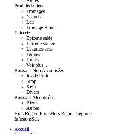
Autres
Produits laitiers
Fromages
Yaourts
Lait
Fromage Blanc
Epicerie
Epicerie salée
Epicerie sucrée
Légumes secs
Farines
Huiles
Voir plus...
Boissons Non Alcoolisées
Jus de Fruit
Sirop
Kéfir
Divers
Boissons Alcoolisées
Bières
Autres
Hors Région Fruits
Hors Région Légumes
Infusions
Sels
Accueil