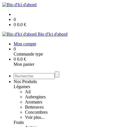
0
0
0.0
€
Bio d'Ici d'abord
Mon compte
0
Commande type
0
0.0
€
Mon panier
Nos Produits
Légumes
Ail
Aubergines
Aromates
Betteraves
Concombres
Voir plus...
Fruits