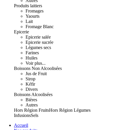
Autres
Produits laitiers
Fromages
Yaourts
Lait
Fromage Blanc
Epicerie
Epicerie salée
Epicerie sucrée
Légumes secs
Farines
Huiles
Voir plus...
Boissons Non Alcoolisées
Jus de Fruit
Sirop
Kéfir
Divers
Boissons Alcoolisées
Bières
Autres
Hors Région Fruits
Hors Région Légumes
Infusions
Sels
Accueil