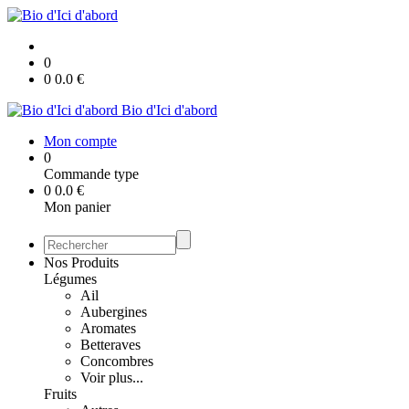
0
0
0.0
€
Bio d'Ici d'abord
Mon compte
0
Commande type
0
0.0
€
Mon panier
Nos Produits
Légumes
Ail
Aubergines
Aromates
Betteraves
Concombres
Voir plus...
Fruits