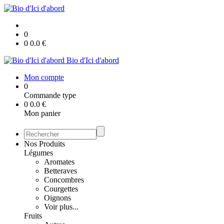
0
0
0.0
€
Bio d'Ici d'abord
Mon compte
0
Commande type
0
0.0
€
Mon panier
Nos Produits
Légumes
Aromates
Betteraves
Concombres
Courgettes
Oignons
Voir plus...
Fruits