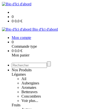
0
0
0.0
€
Bio d'Ici d'abord
Mon compte
0
Commande type
0
0.0
€
Mon panier
Nos Produits
Légumes
Ail
Aubergines
Aromates
Betteraves
Concombres
Voir plus...
Fruits