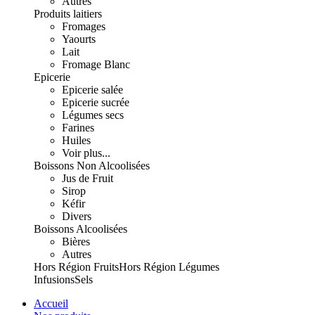
Autres
Produits laitiers
Fromages
Yaourts
Lait
Fromage Blanc
Epicerie
Epicerie salée
Epicerie sucrée
Légumes secs
Farines
Huiles
Voir plus...
Boissons Non Alcoolisées
Jus de Fruit
Sirop
Kéfir
Divers
Boissons Alcoolisées
Bières
Autres
Hors Région Fruits
Hors Région Légumes
Infusions
Sels
Accueil