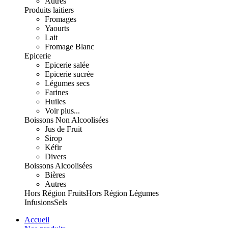
Autres
Produits laitiers
Fromages
Yaourts
Lait
Fromage Blanc
Epicerie
Epicerie salée
Epicerie sucrée
Légumes secs
Farines
Huiles
Voir plus...
Boissons Non Alcoolisées
Jus de Fruit
Sirop
Kéfir
Divers
Boissons Alcoolisées
Bières
Autres
Hors Région Fruits
Hors Région Légumes
Infusions
Sels
Accueil