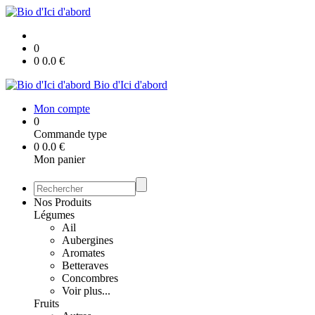
0
0
0.0
€
Bio d'Ici d'abord
Mon compte
0
Commande type
0
0.0
€
Mon panier
Nos Produits
Légumes
Ail
Aubergines
Aromates
Betteraves
Concombres
Voir plus...
Fruits