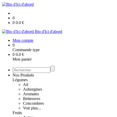
0
0
0.0
€
Bio d'Ici d'abord
Mon compte
0
Commande type
0
0.0
€
Mon panier
Nos Produits
Légumes
Ail
Aubergines
Aromates
Betteraves
Concombres
Voir plus...
Fruits