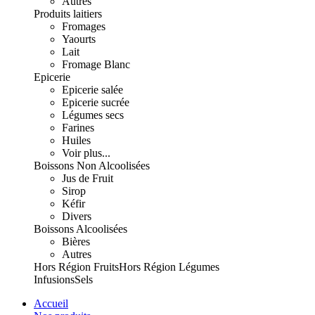
Autres
Produits laitiers
Fromages
Yaourts
Lait
Fromage Blanc
Epicerie
Epicerie salée
Epicerie sucrée
Légumes secs
Farines
Huiles
Voir plus...
Boissons Non Alcoolisées
Jus de Fruit
Sirop
Kéfir
Divers
Boissons Alcoolisées
Bières
Autres
Hors Région Fruits
Hors Région Légumes
Infusions
Sels
Accueil