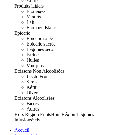
Autres
Produits laitiers
Fromages
Yaourts
Lait
Fromage Blanc
Epicerie
Epicerie salée
Epicerie sucrée
Légumes secs
Farines
Huiles
Voir plus...
Boissons Non Alcoolisées
Jus de Fruit
Sirop
Kéfir
Divers
Boissons Alcoolisées
Bières
Autres
Hors Région Fruits
Hors Région Légumes
Infusions
Sels
Accueil