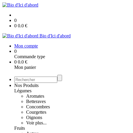
0
0
0.0
€
Bio d'Ici d'abord
Mon compte
0
Commande type
0
0.0
€
Mon panier
Nos Produits
Légumes
Aromates
Betteraves
Concombres
Courgettes
Oignons
Voir plus...
Fruits