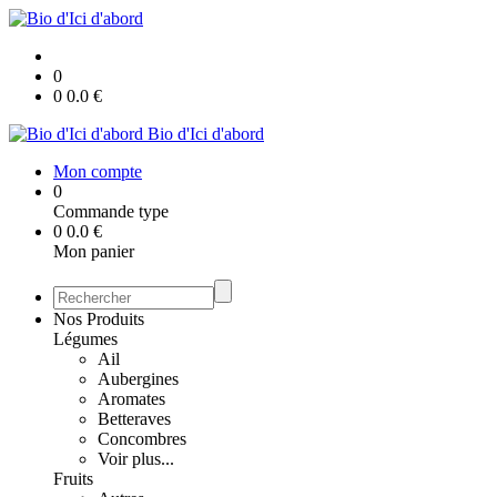
0
0
0.0
€
Bio d'Ici d'abord
Mon compte
0
Commande type
0
0.0
€
Mon panier
Nos Produits
Légumes
Ail
Aubergines
Aromates
Betteraves
Concombres
Voir plus...
Fruits