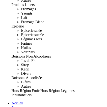
Autres
Produits laitiers
Fromages
Yaourts
Lait
Fromage Blanc
Epicerie
Epicerie salée
Epicerie sucrée
Légumes secs
Farines
Huiles
Voir plus...
Boissons Non Alcoolisées
Jus de Fruit
Sirop
Kéfir
Divers
Boissons Alcoolisées
Bières
Autres
Hors Région Fruits
Hors Région Légumes
Infusions
Sels
Accueil