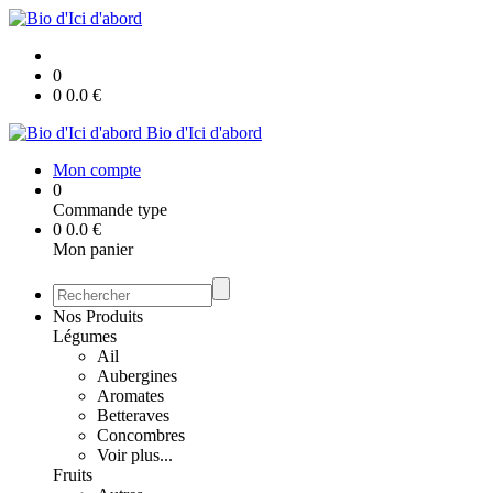
0
0
0.0
€
Bio d'Ici d'abord
Mon compte
0
Commande type
0
0.0
€
Mon panier
Nos Produits
Légumes
Ail
Aubergines
Aromates
Betteraves
Concombres
Voir plus...
Fruits