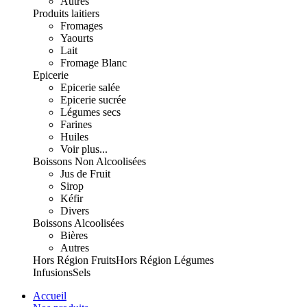
Autres
Produits laitiers
Fromages
Yaourts
Lait
Fromage Blanc
Epicerie
Epicerie salée
Epicerie sucrée
Légumes secs
Farines
Huiles
Voir plus...
Boissons Non Alcoolisées
Jus de Fruit
Sirop
Kéfir
Divers
Boissons Alcoolisées
Bières
Autres
Hors Région Fruits
Hors Région Légumes
Infusions
Sels
Accueil