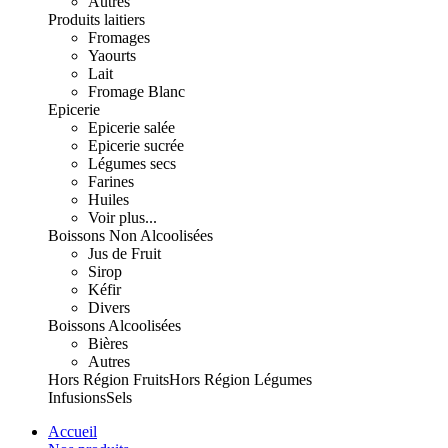
Autres
Produits laitiers
Fromages
Yaourts
Lait
Fromage Blanc
Epicerie
Epicerie salée
Epicerie sucrée
Légumes secs
Farines
Huiles
Voir plus...
Boissons Non Alcoolisées
Jus de Fruit
Sirop
Kéfir
Divers
Boissons Alcoolisées
Bières
Autres
Hors Région Fruits
Hors Région Légumes
Infusions
Sels
Accueil