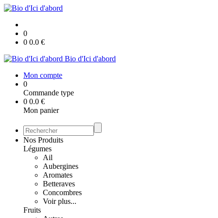
0
0
0.0
€
Bio d'Ici d'abord
Mon compte
0
Commande type
0
0.0
€
Mon panier
Nos Produits
Légumes
Ail
Aubergines
Aromates
Betteraves
Concombres
Voir plus...
Fruits