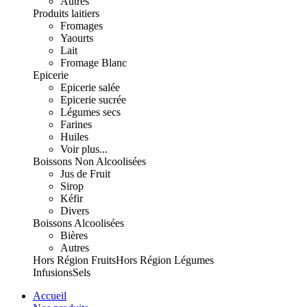
Autres
Produits laitiers
Fromages
Yaourts
Lait
Fromage Blanc
Epicerie
Epicerie salée
Epicerie sucrée
Légumes secs
Farines
Huiles
Voir plus...
Boissons Non Alcoolisées
Jus de Fruit
Sirop
Kéfir
Divers
Boissons Alcoolisées
Bières
Autres
Hors Région Fruits
Hors Région Légumes
Infusions
Sels
Accueil