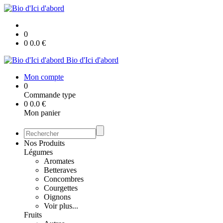
0
0
0.0
€
Bio d'Ici d'abord
Mon compte
0
Commande type
0
0.0
€
Mon panier
Nos Produits
Légumes
Aromates
Betteraves
Concombres
Courgettes
Oignons
Voir plus...
Fruits