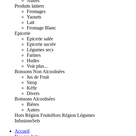
Autres
Produits laitiers
Fromages
Yaourts
Lait
Fromage Blanc
Epicerie
Epicerie salée
Epicerie sucrée
Légumes secs
Farines
Huiles
Voir plus...
Boissons Non Alcoolisées
Jus de Fruit
Sirop
Kéfir
Divers
Boissons Alcoolisées
Bières
Autres
Hors Région Fruits
Hors Région Légumes
Infusions
Sels
Accueil