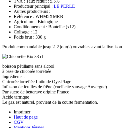
TVA : Taux réduit : 5.5%
Producteur principal :
LE PERLE
Autres producteurs :
Référence : WHM5XMRB
Agriculture : Biologique
Conditionnement : Bouteille
(x12)
Colisage : 12
Poids brut : 330 g
Produit commandable jusqu'à
2
jour(s) ouvrables avant la livraison
boisson pétillante sans alcool
à base de chicorée torréfiée
Ingrédients :
Chicorée torréfiée Lutin de Oye-Plage
Infusion de feuilles de frêne (cueillette sauvage Auvergne)
Pur sucre de betterave origine France
Acide tartrique
Le gaz est naturel, provient de la courte fermentation.
Imprimer
Haut de page
CGV
Mentions légales