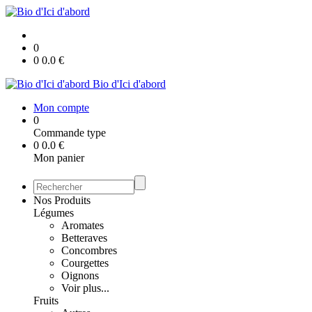
0
0
0.0
€
Bio d'Ici d'abord
Mon compte
0
Commande type
0
0.0
€
Mon panier
Nos Produits
Légumes
Aromates
Betteraves
Concombres
Courgettes
Oignons
Voir plus...
Fruits