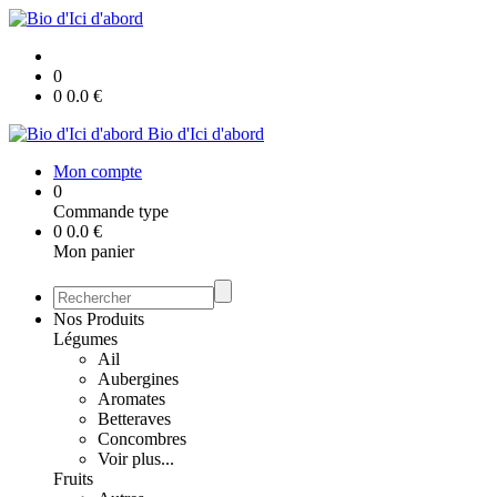
0
0
0.0
€
Bio d'Ici d'abord
Mon compte
0
Commande type
0
0.0
€
Mon panier
Nos Produits
Légumes
Ail
Aubergines
Aromates
Betteraves
Concombres
Voir plus...
Fruits