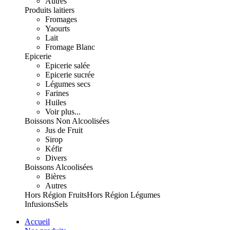
Autres
Produits laitiers
Fromages
Yaourts
Lait
Fromage Blanc
Epicerie
Epicerie salée
Epicerie sucrée
Légumes secs
Farines
Huiles
Voir plus...
Boissons Non Alcoolisées
Jus de Fruit
Sirop
Kéfir
Divers
Boissons Alcoolisées
Bières
Autres
Hors Région Fruits
Hors Région Légumes
Infusions
Sels
Accueil