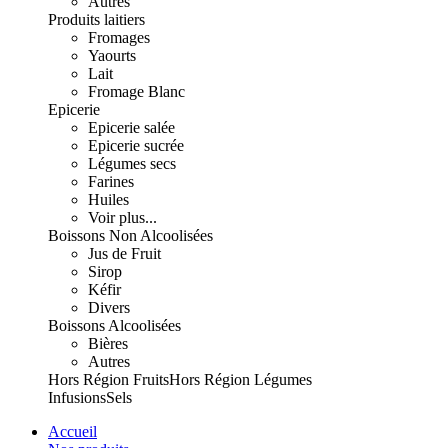
Autres
Produits laitiers
Fromages
Yaourts
Lait
Fromage Blanc
Epicerie
Epicerie salée
Epicerie sucrée
Légumes secs
Farines
Huiles
Voir plus...
Boissons Non Alcoolisées
Jus de Fruit
Sirop
Kéfir
Divers
Boissons Alcoolisées
Bières
Autres
Hors Région Fruits
Hors Région Légumes
Infusions
Sels
Accueil