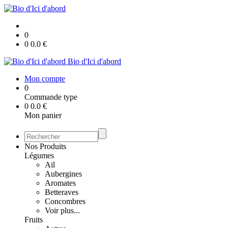
0
0
0.0
€
Bio d'Ici d'abord
Mon compte
0
Commande type
0
0.0
€
Mon panier
Nos Produits
Légumes
Ail
Aubergines
Aromates
Betteraves
Concombres
Voir plus...
Fruits