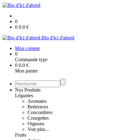
0
0
0.0
€
Bio d'Ici d'abord
Mon compte
0
Commande type
0
0.0
€
Mon panier
Nos Produits
Légumes
Aromates
Betteraves
Concombres
Courgettes
Oignons
Voir plus...
Fruits