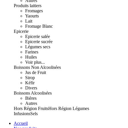
Autres
Produits laitiers
Fromages
Yaourts
Lait
Fromage Blanc
Epicerie
Epicerie salée
Epicerie sucrée
Légumes secs
Farines
Huiles
Voir plus...
Boissons Non Alcoolisées
Jus de Fruit
Sirop
Kéfir
Divers
Boissons Alcoolisées
Bières
Autres
Hors Région Fruits
Hors Région Légumes
Infusions
Sels
Accueil