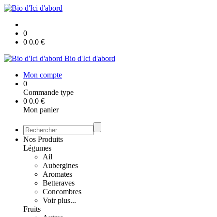
0
0
0.0
€
Bio d'Ici d'abord
Mon compte
0
Commande type
0
0.0
€
Mon panier
Nos Produits
Légumes
Ail
Aubergines
Aromates
Betteraves
Concombres
Voir plus...
Fruits