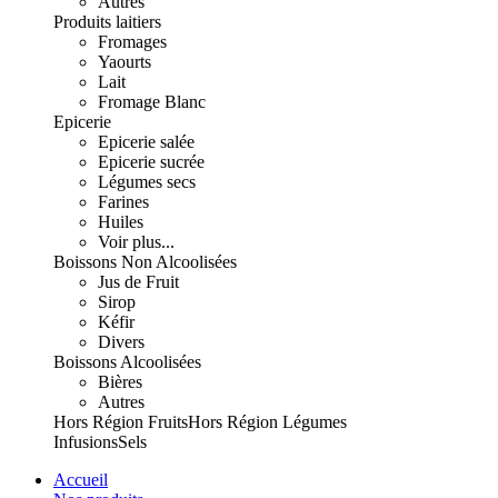
Autres
Produits laitiers
Fromages
Yaourts
Lait
Fromage Blanc
Epicerie
Epicerie salée
Epicerie sucrée
Légumes secs
Farines
Huiles
Voir plus...
Boissons Non Alcoolisées
Jus de Fruit
Sirop
Kéfir
Divers
Boissons Alcoolisées
Bières
Autres
Hors Région Fruits
Hors Région Légumes
Infusions
Sels
Accueil