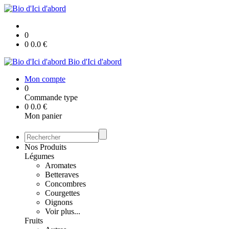
0
0
0.0
€
Bio d'Ici d'abord
Mon compte
0
Commande type
0
0.0
€
Mon panier
Nos Produits
Légumes
Aromates
Betteraves
Concombres
Courgettes
Oignons
Voir plus...
Fruits