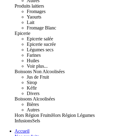
Autres
Produits laitiers
Fromages
Yaourts
Lait
Fromage Blanc
Epicerie
Epicerie salée
Epicerie sucrée
Légumes secs
Farines
Huiles
Voir plus...
Boissons Non Alcoolisées
Jus de Fruit
Sirop
Kéfir
Divers
Boissons Alcoolisées
Bières
Autres
Hors Région Fruits
Hors Région Légumes
Infusions
Sels
Accueil