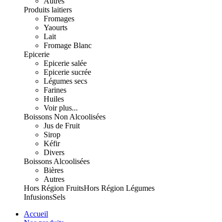
Autres
Produits laitiers
Fromages
Yaourts
Lait
Fromage Blanc
Epicerie
Epicerie salée
Epicerie sucrée
Légumes secs
Farines
Huiles
Voir plus...
Boissons Non Alcoolisées
Jus de Fruit
Sirop
Kéfir
Divers
Boissons Alcoolisées
Bières
Autres
Hors Région Fruits
Hors Région Légumes
Infusions
Sels
Accueil