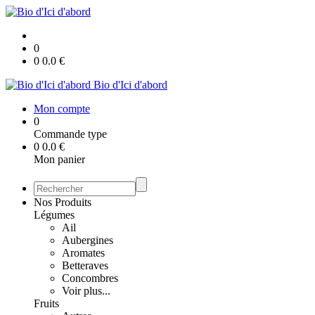
0
0
0.0
€
Bio d'Ici d'abord
Mon compte
0
Commande type
0
0.0
€
Mon panier
Nos Produits
Légumes
Ail
Aubergines
Aromates
Betteraves
Concombres
Voir plus...
Fruits