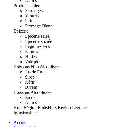
Autres
Produits laitiers
Fromages
Yaourts
Lait
Fromage Blanc
Epicerie
Epicerie salée
Epicerie sucrée
Légumes secs
Farines
Huiles
Voir plus...
Boissons Non Alcoolisées
Jus de Fruit
Sirop
Kéfir
Divers
Boissons Alcoolisées
Bières
Autres
Hors Région Fruits
Hors Région Légumes
Infusions
Sels
Accueil