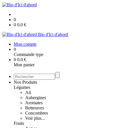
0
0
0.0
€
Bio d'Ici d'abord
Mon compte
0
Commande type
0
0.0
€
Mon panier
Nos Produits
Légumes
Ail
Aubergines
Aromates
Betteraves
Concombres
Voir plus...
Fruits