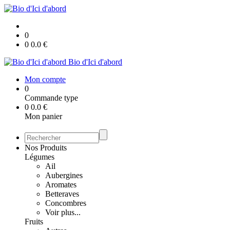
0
0
0.0
€
Bio d'Ici d'abord
Mon compte
0
Commande type
0
0.0
€
Mon panier
Nos Produits
Légumes
Ail
Aubergines
Aromates
Betteraves
Concombres
Voir plus...
Fruits