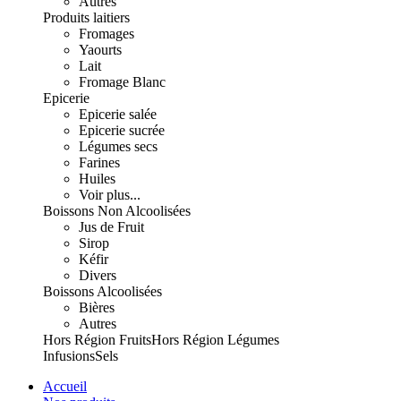
Autres
Produits laitiers
Fromages
Yaourts
Lait
Fromage Blanc
Epicerie
Epicerie salée
Epicerie sucrée
Légumes secs
Farines
Huiles
Voir plus...
Boissons Non Alcoolisées
Jus de Fruit
Sirop
Kéfir
Divers
Boissons Alcoolisées
Bières
Autres
Hors Région Fruits
Hors Région Légumes
Infusions
Sels
Accueil