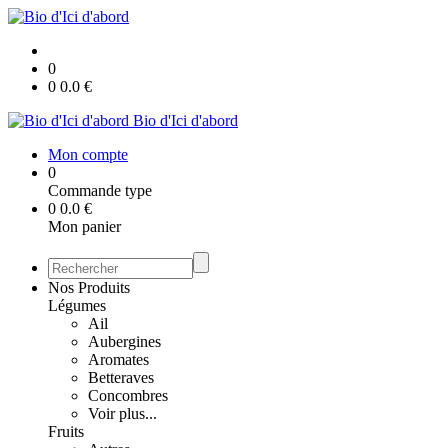
0
0
0.0
€
Bio d'Ici d'abord
Mon compte
0
Commande type
0
0.0
€
Mon panier
Nos Produits
Légumes
Ail
Aubergines
Aromates
Betteraves
Concombres
Voir plus...
Fruits