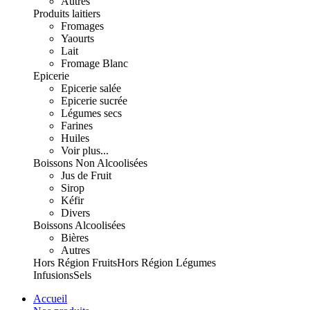
Autres
Produits laitiers
Fromages
Yaourts
Lait
Fromage Blanc
Epicerie
Epicerie salée
Epicerie sucrée
Légumes secs
Farines
Huiles
Voir plus...
Boissons Non Alcoolisées
Jus de Fruit
Sirop
Kéfir
Divers
Boissons Alcoolisées
Bières
Autres
Hors Région Fruits
Hors Région Légumes
Infusions
Sels
Accueil