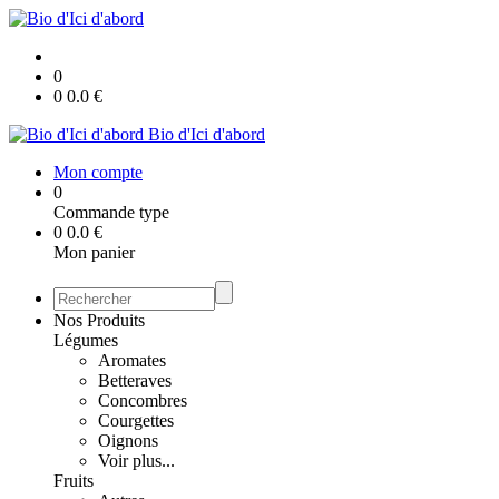
0
0
0.0
€
Bio d'Ici d'abord
Mon compte
0
Commande type
0
0.0
€
Mon panier
Nos Produits
Légumes
Aromates
Betteraves
Concombres
Courgettes
Oignons
Voir plus...
Fruits