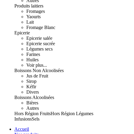
Autres
Produits laitiers
Fromages
Yaourts
Lait
Fromage Blanc
Epicerie
Epicerie salée
Epicerie sucrée
Légumes secs
Farines
Huiles
Voir plus...
Boissons Non Alcoolisées
Jus de Fruit
Sirop
Kéfir
Divers
Boissons Alcoolisées
Bières
Autres
Hors Région Fruits
Hors Région Légumes
Infusions
Sels
Accueil