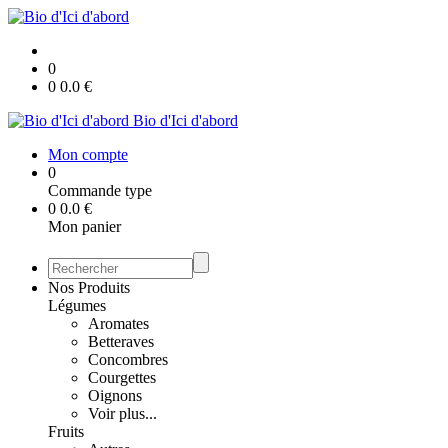
0
0
0.0
€
Bio d'Ici d'abord
Mon compte
0
Commande type
0
0.0
€
Mon panier
Nos Produits
Légumes
Aromates
Betteraves
Concombres
Courgettes
Oignons
Voir plus...
Fruits