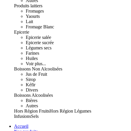
Autres
Produits laitiers
Fromages
Yaourts
Lait
Fromage Blanc
Epicerie
Epicerie salée
Epicerie sucrée
Légumes secs
Farines
Huiles
Voir plus...
Boissons Non Alcoolisées
Jus de Fruit
Sirop
Kéfir
Divers
Boissons Alcoolisées
Bières
Autres
Hors Région Fruits
Hors Région Légumes
Infusions
Sels
Accueil