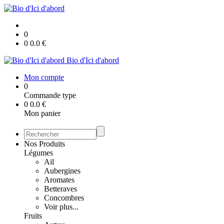
0
0
0.0
€
Bio d'Ici d'abord
Mon compte
0
Commande type
0
0.0
€
Mon panier
Nos Produits
Légumes
Ail
Aubergines
Aromates
Betteraves
Concombres
Voir plus...
Fruits