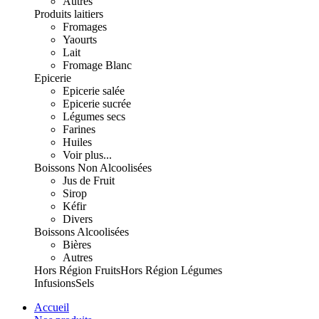
Autres
Produits laitiers
Fromages
Yaourts
Lait
Fromage Blanc
Epicerie
Epicerie salée
Epicerie sucrée
Légumes secs
Farines
Huiles
Voir plus...
Boissons Non Alcoolisées
Jus de Fruit
Sirop
Kéfir
Divers
Boissons Alcoolisées
Bières
Autres
Hors Région Fruits
Hors Région Légumes
Infusions
Sels
Accueil