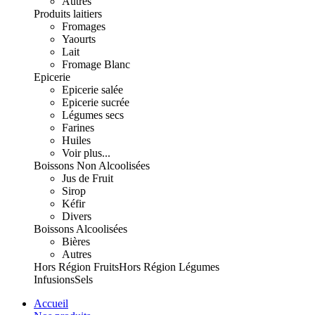
Autres
Produits laitiers
Fromages
Yaourts
Lait
Fromage Blanc
Epicerie
Epicerie salée
Epicerie sucrée
Légumes secs
Farines
Huiles
Voir plus...
Boissons Non Alcoolisées
Jus de Fruit
Sirop
Kéfir
Divers
Boissons Alcoolisées
Bières
Autres
Hors Région Fruits
Hors Région Légumes
Infusions
Sels
Accueil