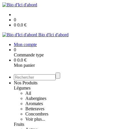
0
0
0.0
€
Bio d'Ici d'abord
Mon compte
0
Commande type
0
0.0
€
Mon panier
Nos Produits
Légumes
Ail
Aubergines
Aromates
Betteraves
Concombres
Voir plus...
Fruits