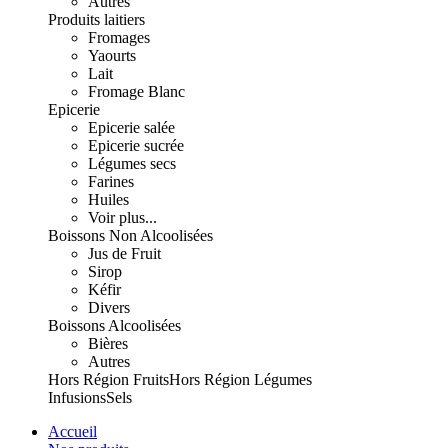
Autres
Produits laitiers
Fromages
Yaourts
Lait
Fromage Blanc
Epicerie
Epicerie salée
Epicerie sucrée
Légumes secs
Farines
Huiles
Voir plus...
Boissons Non Alcoolisées
Jus de Fruit
Sirop
Kéfir
Divers
Boissons Alcoolisées
Bières
Autres
Hors Région Fruits
Hors Région Légumes
Infusions
Sels
Accueil