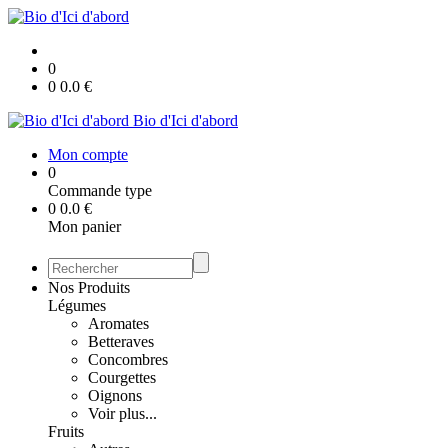
0
0
0.0
€
Bio d'Ici d'abord
Mon compte
0
Commande type
0
0.0
€
Mon panier
Nos Produits
Légumes
Aromates
Betteraves
Concombres
Courgettes
Oignons
Voir plus...
Fruits