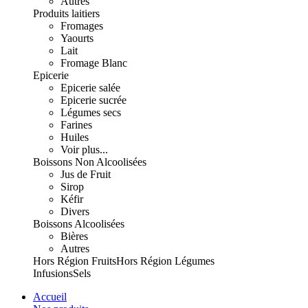
Autres
Produits laitiers
Fromages
Yaourts
Lait
Fromage Blanc
Epicerie
Epicerie salée
Epicerie sucrée
Légumes secs
Farines
Huiles
Voir plus...
Boissons Non Alcoolisées
Jus de Fruit
Sirop
Kéfir
Divers
Boissons Alcoolisées
Bières
Autres
Hors Région Fruits
Hors Région Légumes
Infusions
Sels
Accueil