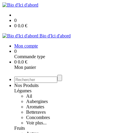
0
0
0.0
€
Bio d'Ici d'abord
Mon compte
0
Commande type
0
0.0
€
Mon panier
Nos Produits
Légumes
Ail
Aubergines
Aromates
Betteraves
Concombres
Voir plus...
Fruits