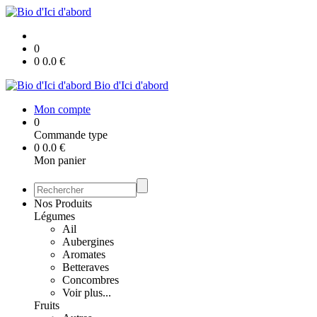
0
0
0.0
€
Bio d'Ici d'abord
Mon compte
0
Commande type
0
0.0
€
Mon panier
Nos Produits
Légumes
Ail
Aubergines
Aromates
Betteraves
Concombres
Voir plus...
Fruits