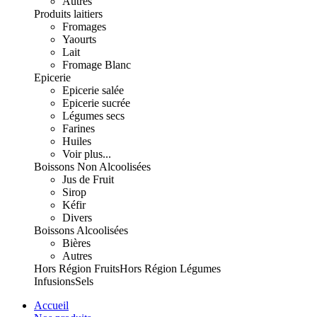
Autres
Produits laitiers
Fromages
Yaourts
Lait
Fromage Blanc
Epicerie
Epicerie salée
Epicerie sucrée
Légumes secs
Farines
Huiles
Voir plus...
Boissons Non Alcoolisées
Jus de Fruit
Sirop
Kéfir
Divers
Boissons Alcoolisées
Bières
Autres
Hors Région Fruits
Hors Région Légumes
Infusions
Sels
Accueil