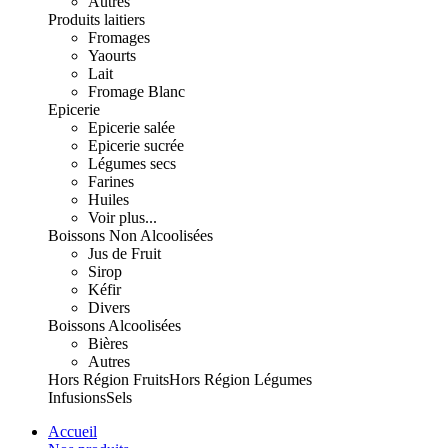
Autres
Produits laitiers
Fromages
Yaourts
Lait
Fromage Blanc
Epicerie
Epicerie salée
Epicerie sucrée
Légumes secs
Farines
Huiles
Voir plus...
Boissons Non Alcoolisées
Jus de Fruit
Sirop
Kéfir
Divers
Boissons Alcoolisées
Bières
Autres
Hors Région Fruits
Hors Région Légumes
Infusions
Sels
Accueil