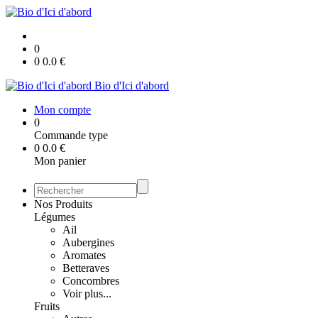
0
0
0.0
€
Bio d'Ici d'abord
Mon compte
0
Commande type
0
0.0
€
Mon panier
Nos Produits
Légumes
Ail
Aubergines
Aromates
Betteraves
Concombres
Voir plus...
Fruits