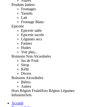
Autres
Produits laitiers
Fromages
Yaourts
Lait
Fromage Blanc
Epicerie
Epicerie salée
Epicerie sucrée
Légumes secs
Farines
Huiles
Voir plus...
Boissons Non Alcoolisées
Jus de Fruit
Sirop
Kéfir
Divers
Boissons Alcoolisées
Bières
Autres
Hors Région Fruits
Hors Région Légumes
Infusions
Sels
Accueil