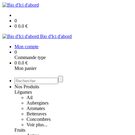
0
0
0.0
€
Bio d'Ici d'abord
Mon compte
0
Commande type
0
0.0
€
Mon panier
Nos Produits
Légumes
Ail
Aubergines
Aromates
Betteraves
Concombres
Voir plus...
Fruits