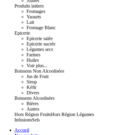
Autres
Produits laitiers
Fromages
Yaourts
Lait
Fromage Blanc
Epicerie
Epicerie salée
Epicerie sucrée
Légumes secs
Farines
Huiles
Voir plus...
Boissons Non Alcoolisées
Jus de Fruit
Sirop
Kéfir
Divers
Boissons Alcoolisées
Bières
Autres
Hors Région Fruits
Hors Région Légumes
Infusions
Sels
Accueil