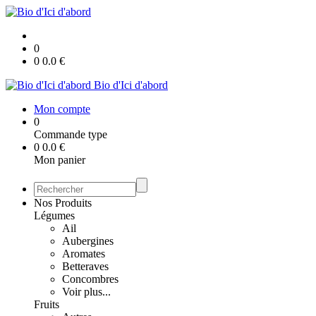
0
0
0.0
€
Bio d'Ici d'abord
Mon compte
0
Commande type
0
0.0
€
Mon panier
Nos Produits
Légumes
Ail
Aubergines
Aromates
Betteraves
Concombres
Voir plus...
Fruits