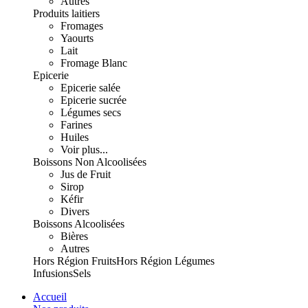
Autres
Produits laitiers
Fromages
Yaourts
Lait
Fromage Blanc
Epicerie
Epicerie salée
Epicerie sucrée
Légumes secs
Farines
Huiles
Voir plus...
Boissons Non Alcoolisées
Jus de Fruit
Sirop
Kéfir
Divers
Boissons Alcoolisées
Bières
Autres
Hors Région Fruits
Hors Région Légumes
Infusions
Sels
Accueil