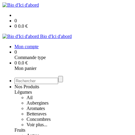
0
0
0.0
€
Bio d'Ici d'abord
Mon compte
0
Commande type
0
0.0
€
Mon panier
Nos Produits
Légumes
Ail
Aubergines
Aromates
Betteraves
Concombres
Voir plus...
Fruits