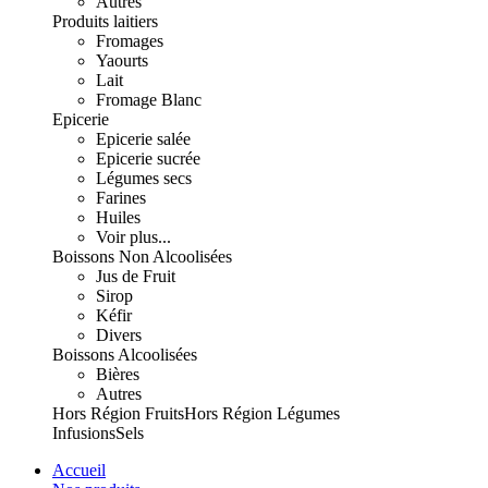
Autres
Produits laitiers
Fromages
Yaourts
Lait
Fromage Blanc
Epicerie
Epicerie salée
Epicerie sucrée
Légumes secs
Farines
Huiles
Voir plus...
Boissons Non Alcoolisées
Jus de Fruit
Sirop
Kéfir
Divers
Boissons Alcoolisées
Bières
Autres
Hors Région Fruits
Hors Région Légumes
Infusions
Sels
Accueil