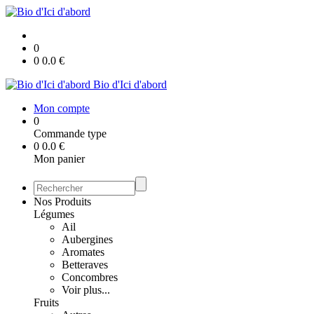
0
0
0.0
€
Bio d'Ici d'abord
Mon compte
0
Commande type
0
0.0
€
Mon panier
Nos Produits
Légumes
Ail
Aubergines
Aromates
Betteraves
Concombres
Voir plus...
Fruits