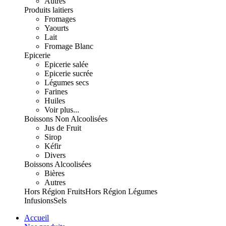
Autres
Produits laitiers
Fromages
Yaourts
Lait
Fromage Blanc
Epicerie
Epicerie salée
Epicerie sucrée
Légumes secs
Farines
Huiles
Voir plus...
Boissons Non Alcoolisées
Jus de Fruit
Sirop
Kéfir
Divers
Boissons Alcoolisées
Bières
Autres
Hors Région Fruits
Hors Région Légumes
Infusions
Sels
Accueil