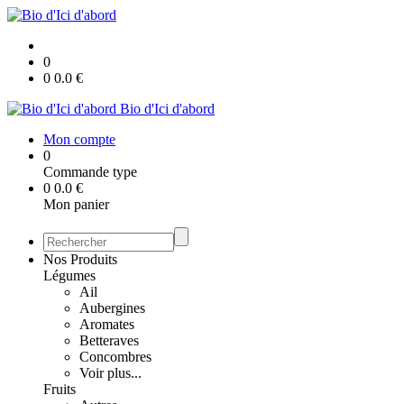
0
0
0.0
€
Bio d'Ici d'abord
Mon compte
0
Commande type
0
0.0
€
Mon panier
Nos Produits
Légumes
Ail
Aubergines
Aromates
Betteraves
Concombres
Voir plus...
Fruits