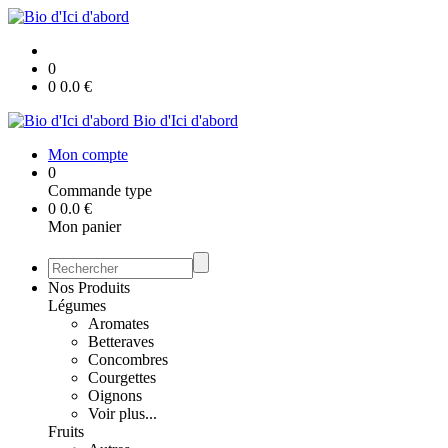
0
0
0.0
€
Bio d'Ici d'abord
Mon compte
0
Commande type
0
0.0
€
Mon panier
Nos Produits
Légumes
Aromates
Betteraves
Concombres
Courgettes
Oignons
Voir plus...
Fruits