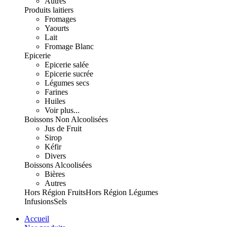
Autres
Produits laitiers
Fromages
Yaourts
Lait
Fromage Blanc
Epicerie
Epicerie salée
Epicerie sucrée
Légumes secs
Farines
Huiles
Voir plus...
Boissons Non Alcoolisées
Jus de Fruit
Sirop
Kéfir
Divers
Boissons Alcoolisées
Bières
Autres
Hors Région Fruits
Hors Région Légumes
Infusions
Sels
Accueil