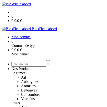
0
0
0.0
€
Bio d'Ici d'abord
Mon compte
0
Commande type
0
0.0
€
Mon panier
Nos Produits
Légumes
Ail
Aubergines
Aromates
Betteraves
Concombres
Voir plus...
Fruits