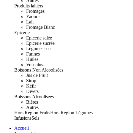
Autres
Produits laitiers
Fromages
Yaourts
Lait
Fromage Blanc
Epicerie
Epicerie salée
Epicerie sucrée
Légumes secs
Farines
Huiles
Voir plus...
Boissons Non Alcoolisées
Jus de Fruit
Sirop
Kéfir
Divers
Boissons Alcoolisées
Bières
Autres
Hors Région Fruits
Hors Région Légumes
Infusions
Sels
Accueil