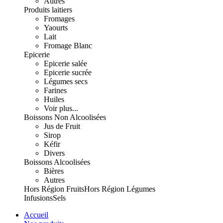
Autres
Produits laitiers
Fromages
Yaourts
Lait
Fromage Blanc
Epicerie
Epicerie salée
Epicerie sucrée
Légumes secs
Farines
Huiles
Voir plus...
Boissons Non Alcoolisées
Jus de Fruit
Sirop
Kéfir
Divers
Boissons Alcoolisées
Bières
Autres
Hors Région Fruits
Hors Région Légumes
Infusions
Sels
Accueil