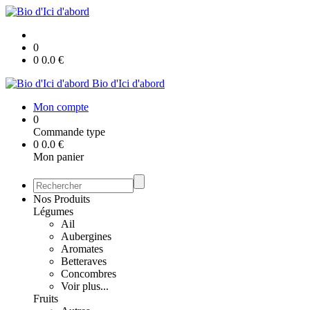
0
0
0.0
€
Bio d'Ici d'abord
Mon compte
0
Commande type
0
0.0
€
Mon panier
Nos Produits
Légumes
Ail
Aubergines
Aromates
Betteraves
Concombres
Voir plus...
Fruits