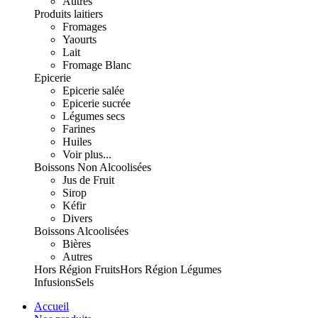
Autres
Produits laitiers
Fromages
Yaourts
Lait
Fromage Blanc
Epicerie
Epicerie salée
Epicerie sucrée
Légumes secs
Farines
Huiles
Voir plus...
Boissons Non Alcoolisées
Jus de Fruit
Sirop
Kéfir
Divers
Boissons Alcoolisées
Bières
Autres
Hors Région Fruits
Hors Région Légumes
Infusions
Sels
Accueil