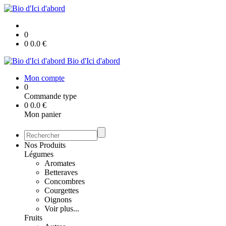
0
0
0.0
€
Bio d'Ici d'abord
Mon compte
0
Commande type
0
0.0
€
Mon panier
Nos Produits
Légumes
Aromates
Betteraves
Concombres
Courgettes
Oignons
Voir plus...
Fruits