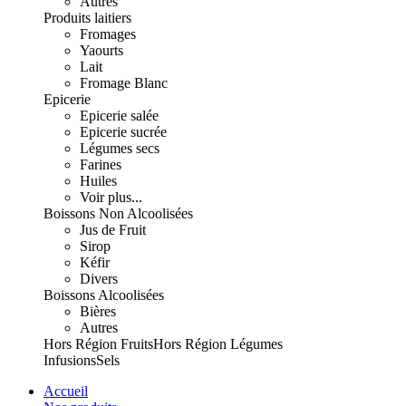
Autres
Produits laitiers
Fromages
Yaourts
Lait
Fromage Blanc
Epicerie
Epicerie salée
Epicerie sucrée
Légumes secs
Farines
Huiles
Voir plus...
Boissons Non Alcoolisées
Jus de Fruit
Sirop
Kéfir
Divers
Boissons Alcoolisées
Bières
Autres
Hors Région Fruits
Hors Région Légumes
Infusions
Sels
Accueil