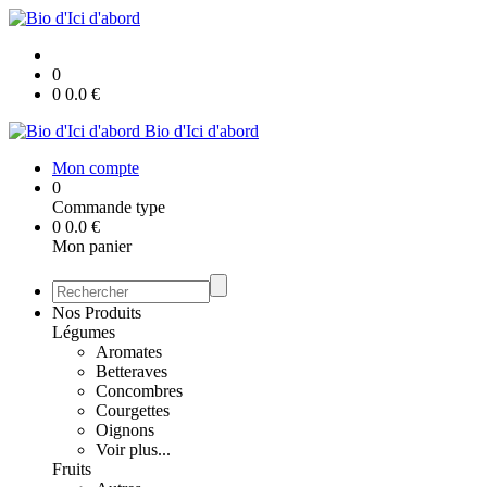
0
0
0.0
€
Bio d'Ici d'abord
Mon compte
0
Commande type
0
0.0
€
Mon panier
Nos Produits
Légumes
Aromates
Betteraves
Concombres
Courgettes
Oignons
Voir plus...
Fruits