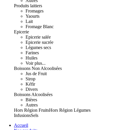
Autres
Produits laitiers
Fromages
Yaourts
Lait
Fromage Blanc
Epicerie
Epicerie salée
Epicerie sucrée
Légumes secs
Farines
Huiles
Voir plus...
Boissons Non Alcoolisées
Jus de Fruit
Sirop
Kéfir
Divers
Boissons Alcoolisées
Bières
Autres
Hors Région Fruits
Hors Région Légumes
Infusions
Sels
Accueil