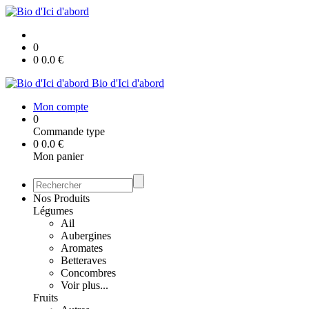
0
0
0.0
€
Bio d'Ici d'abord
Mon compte
0
Commande type
0
0.0
€
Mon panier
Nos Produits
Légumes
Ail
Aubergines
Aromates
Betteraves
Concombres
Voir plus...
Fruits