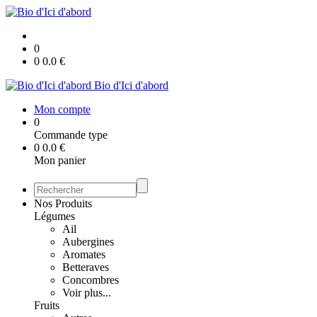
0
0
0.0
€
Bio d'Ici d'abord
Mon compte
0
Commande type
0
0.0
€
Mon panier
Nos Produits
Légumes
Ail
Aubergines
Aromates
Betteraves
Concombres
Voir plus...
Fruits