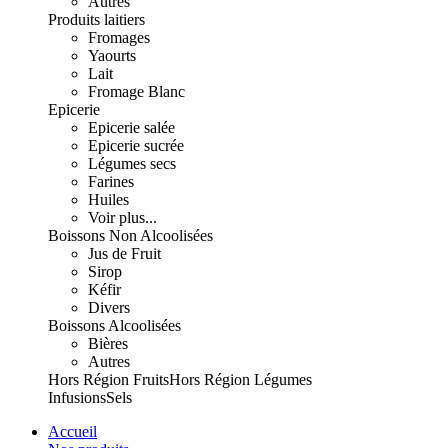
Autres
Produits laitiers
Fromages
Yaourts
Lait
Fromage Blanc
Epicerie
Epicerie salée
Epicerie sucrée
Légumes secs
Farines
Huiles
Voir plus...
Boissons Non Alcoolisées
Jus de Fruit
Sirop
Kéfir
Divers
Boissons Alcoolisées
Bières
Autres
Hors Région Fruits
Hors Région Légumes
Infusions
Sels
Accueil