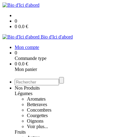
0
0
0.0
€
Bio d'Ici d'abord
Mon compte
0
Commande type
0
0.0
€
Mon panier
Nos Produits
Légumes
Aromates
Betteraves
Concombres
Courgettes
Oignons
Voir plus...
Fruits