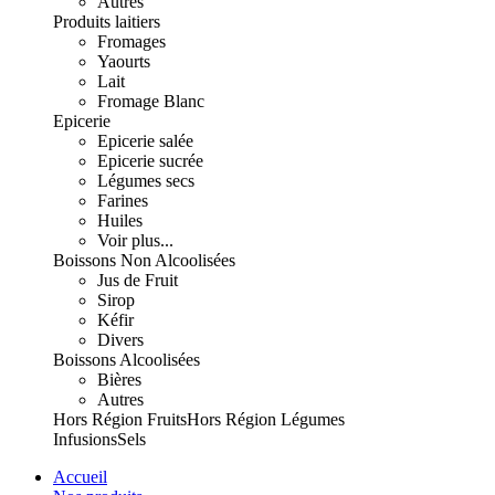
Autres
Produits laitiers
Fromages
Yaourts
Lait
Fromage Blanc
Epicerie
Epicerie salée
Epicerie sucrée
Légumes secs
Farines
Huiles
Voir plus...
Boissons Non Alcoolisées
Jus de Fruit
Sirop
Kéfir
Divers
Boissons Alcoolisées
Bières
Autres
Hors Région Fruits
Hors Région Légumes
Infusions
Sels
Accueil