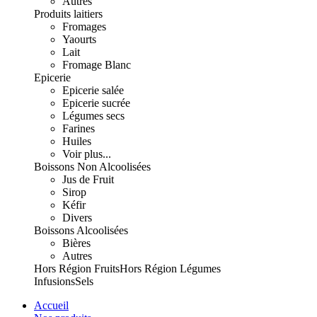
Autres
Produits laitiers
Fromages
Yaourts
Lait
Fromage Blanc
Epicerie
Epicerie salée
Epicerie sucrée
Légumes secs
Farines
Huiles
Voir plus...
Boissons Non Alcoolisées
Jus de Fruit
Sirop
Kéfir
Divers
Boissons Alcoolisées
Bières
Autres
Hors Région Fruits
Hors Région Légumes
Infusions
Sels
Accueil