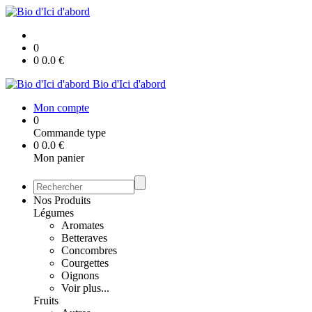
0
0
0.0
€
Bio d'Ici d'abord
Mon compte
0
Commande type
0
0.0
€
Mon panier
Nos Produits
Légumes
Aromates
Betteraves
Concombres
Courgettes
Oignons
Voir plus...
Fruits