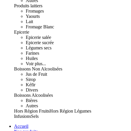
Autres
Produits laitiers
Fromages
Yaourts
Lait
Fromage Blanc
Epicerie
Epicerie salée
Epicerie sucrée
Légumes secs
Farines
Huiles
Voir plus...
Boissons Non Alcoolisées
Jus de Fruit
Sirop
Kéfir
Divers
Boissons Alcoolisées
Bières
Autres
Hors Région Fruits
Hors Région Légumes
Infusions
Sels
Accueil