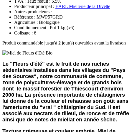
TVA : Taux réduit : 5.5%
Producteur principal :
EARL Miellerie de la Divette
Autres producteurs :
Référence : MWP57GRD
Agriculture : Biologique
Conditionnement : Pot 1 kg
(x6)
Colisage : 6
Produit commandable jusqu'à
2
jour(s) ouvrables avant la livraison
Le "Fleurs d'été" est le fruit de nos ruches
sédentaires installées dans les villages du "Pays
des Sources", notre communauté de commune,
zone de polycultures-élevage et de grands bois
dont le massif forestier de Thiescourt d'environ
2000 ha. La présence importante de châtaigniers
lui donne de la couleur et rehausse son goût sans
l'amertume du "vrai " châtaignier du Sud. Il est
associé aux nectars de tilleul, de ronce et de trèfle
ainsi que de notes de miellat en année sèche.
Texture crémeuse et couleur ambrée. Miel de