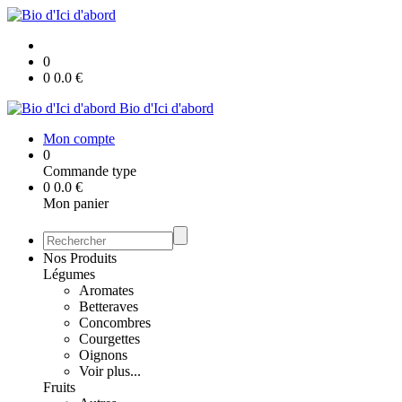
0
0
0.0
€
Bio d'Ici d'abord
Mon compte
0
Commande type
0
0.0
€
Mon panier
Nos Produits
Légumes
Aromates
Betteraves
Concombres
Courgettes
Oignons
Voir plus...
Fruits