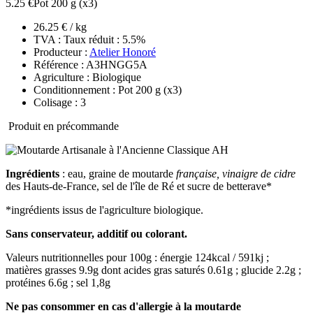
5.25 €
Pot 200 g
(x3)
26.25 € / kg
TVA : Taux réduit : 5.5%
Producteur :
Atelier Honoré
Référence : A3HNGG5A
Agriculture : Biologique
Conditionnement : Pot 200 g
(x3)
Colisage : 3
Produit en précommande
Ingrédients
: eau, graine de moutarde
française, vinaigre de cidre
des Hauts-de-France, sel de l'île de Ré et sucre de betterave*
*ingrédients issus de l'agriculture biologique.
Sans conservateur, additif ou colorant.
Valeurs nutritionnelles pour 100g : énergie 124kcal / 591kj ;
matières grasses 9.9g dont acides gras saturés 0.61g ; glucide 2.2g ;
protéines 6.6g ; sel 1,8g
Ne pas consommer en cas d'allergie à la moutarde