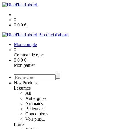
0
0
0.0
€
Bio d'Ici d'abord
Mon compte
0
Commande type
0
0.0
€
Mon panier
Nos Produits
Légumes
Ail
Aubergines
Aromates
Betteraves
Concombres
Voir plus...
Fruits