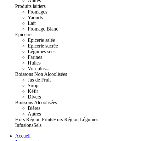
Autres
Produits laitiers
Fromages
Yaourts
Lait
Fromage Blanc
Epicerie
Epicerie salée
Epicerie sucrée
Légumes secs
Farines
Huiles
Voir plus...
Boissons Non Alcoolisées
Jus de Fruit
Sirop
Kéfir
Divers
Boissons Alcoolisées
Bières
Autres
Hors Région Fruits
Hors Région Légumes
Infusions
Sels
Accueil