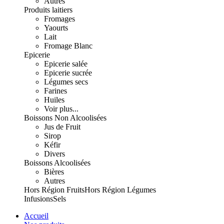
Autres
Produits laitiers
Fromages
Yaourts
Lait
Fromage Blanc
Epicerie
Epicerie salée
Epicerie sucrée
Légumes secs
Farines
Huiles
Voir plus...
Boissons Non Alcoolisées
Jus de Fruit
Sirop
Kéfir
Divers
Boissons Alcoolisées
Bières
Autres
Hors Région Fruits
Hors Région Légumes
Infusions
Sels
Accueil