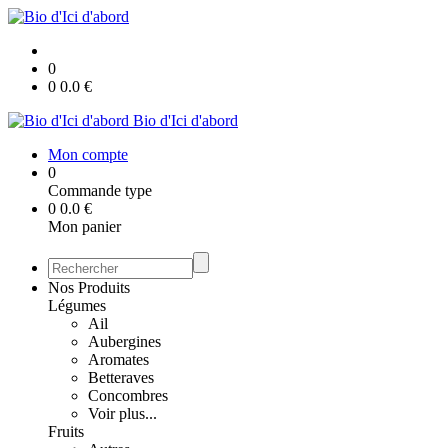
0
0
0.0
€
Bio d'Ici d'abord
Mon compte
0
Commande type
0
0.0
€
Mon panier
Nos Produits
Légumes
Ail
Aubergines
Aromates
Betteraves
Concombres
Voir plus...
Fruits