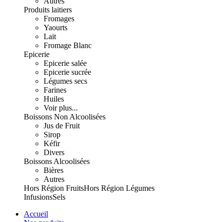
Autres
Produits laitiers
Fromages
Yaourts
Lait
Fromage Blanc
Epicerie
Epicerie salée
Epicerie sucrée
Légumes secs
Farines
Huiles
Voir plus...
Boissons Non Alcoolisées
Jus de Fruit
Sirop
Kéfir
Divers
Boissons Alcoolisées
Bières
Autres
Hors Région Fruits
Hors Région Légumes
Infusions
Sels
Accueil