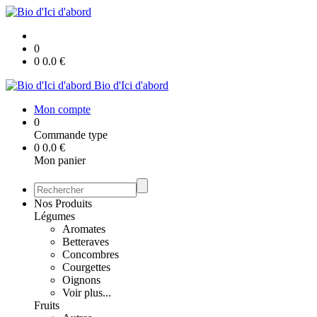
0
0
0.0
€
Bio d'Ici d'abord
Mon compte
0
Commande type
0
0.0
€
Mon panier
Nos Produits
Légumes
Aromates
Betteraves
Concombres
Courgettes
Oignons
Voir plus...
Fruits