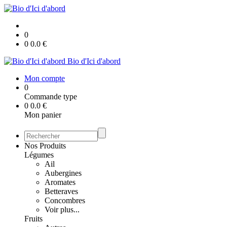
0
0
0.0
€
Bio d'Ici d'abord
Mon compte
0
Commande type
0
0.0
€
Mon panier
Nos Produits
Légumes
Ail
Aubergines
Aromates
Betteraves
Concombres
Voir plus...
Fruits