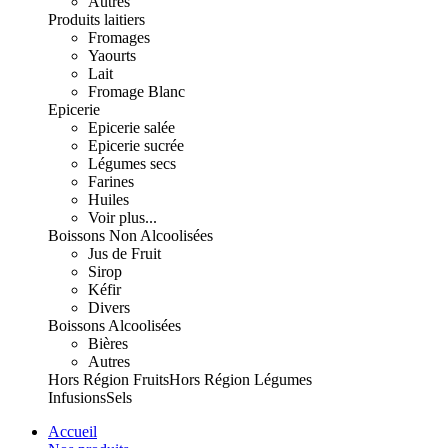
Autres
Produits laitiers
Fromages
Yaourts
Lait
Fromage Blanc
Epicerie
Epicerie salée
Epicerie sucrée
Légumes secs
Farines
Huiles
Voir plus...
Boissons Non Alcoolisées
Jus de Fruit
Sirop
Kéfir
Divers
Boissons Alcoolisées
Bières
Autres
Hors Région Fruits
Hors Région Légumes
Infusions
Sels
Accueil